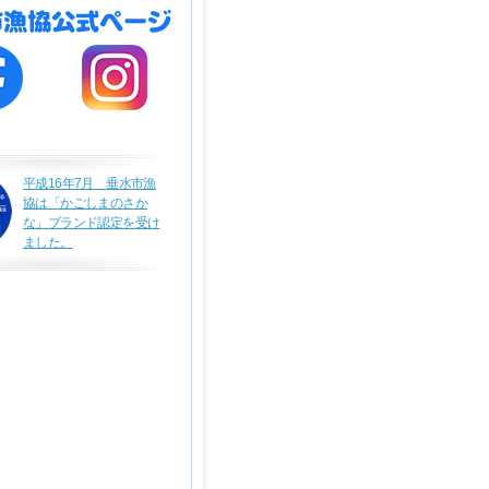
平成16年7月 垂水市漁
協は「かごしまのさか
な」ブランド認定を受け
ました。